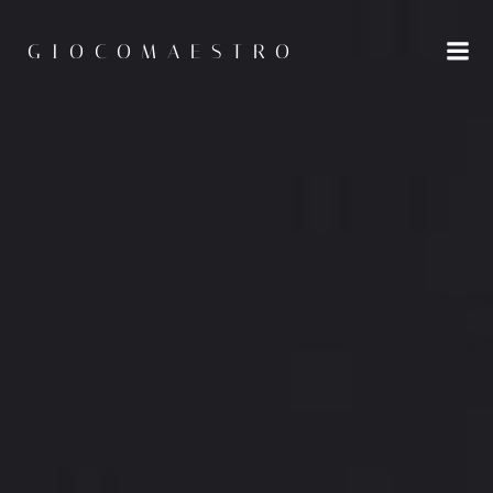
Vai
al
GIOCOMAESTRO
contenuto